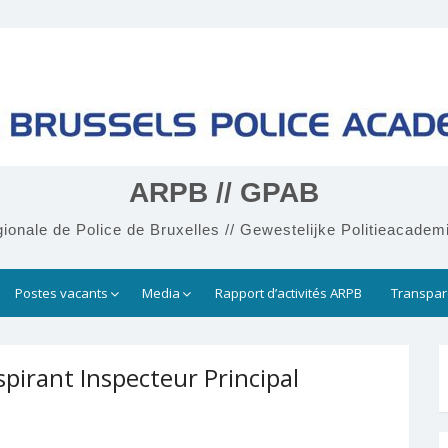
ARPB // GPAB
onale de Police de Bruxelles // Gewestelijke Politieacadem
Postes vacants
Media
Rapport d’activités ARPB
Transpa
pirant Inspecteur Principal