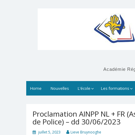
Académie Régi
Home
Nouvelles
L’école
Les formations
Proclamation AINPP NL + FR (As
de Police) – dd 30/06/2023
juillet 5, 2023
Lieve Bruynooghe