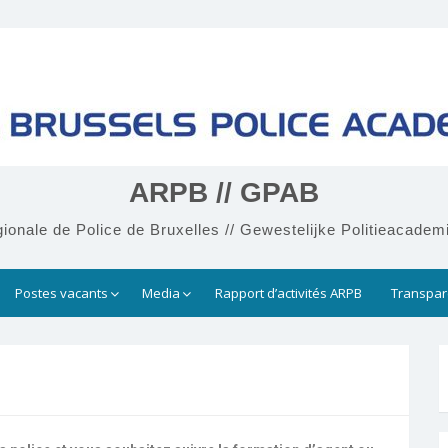
ARPB // GPAB
onale de Police de Bruxelles // Gewestelijke Politieacadem
Postes vacants
Media
Rapport d’activités ARPB
Transpa