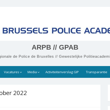
ARPB // GPAB
onale de Police de Bruxelles // Gewestelijke Politieacadem
Vacatures
Media
Activiteitenverslag GIP
Transparantie
tober 2022