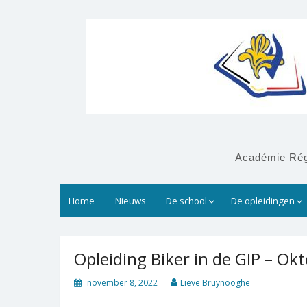
Académie Régi
Home
Nieuws
De school
De opleidingen
Opleiding Biker in de GIP – Ok
november 8, 2022
Lieve Bruynooghe